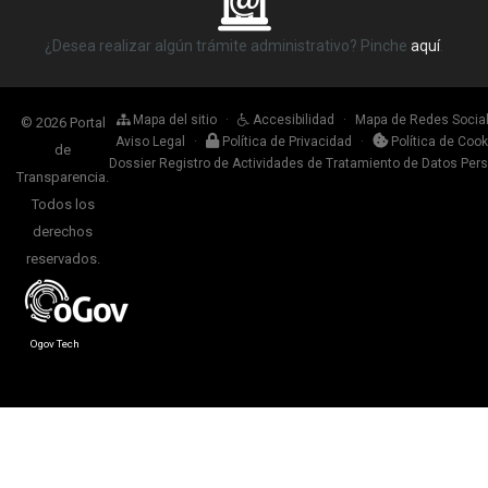
¿Desea realizar algún trámite administrativo? Pinche
aquí
.
Mapa del sitio
·
Accesibilidad
·
Mapa de Redes Socia
© 2026 Portal
Aviso Legal
·
Política de Privacidad
·
Política de Cook
de
Dossier Registro de Actividades de Tratamiento de Datos Per
Transparencia.
Todos los
derechos
reservados.
Ogov Tech