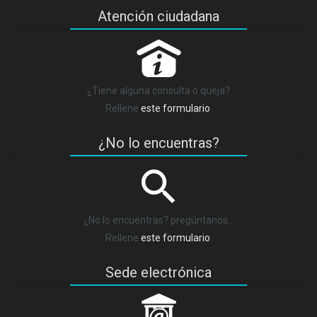
Atención ciudadana
P
¿Tiene alguna consulta o queja?
Rellene
este formulario
.
¿No lo encuentras?
¿No lo encuentras? pregúntanos…
Rellene
este formulario
.
Sede electrónica
_