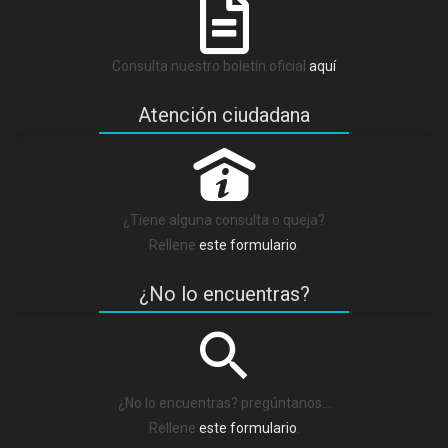
Consulta nuestro boletín oficial
aquí
Atención ciudadana
P
¿Tiene alguna consulta o queja?
Rellene
este formulario
.
¿No lo encuentras?
¿No lo encuentras? pregúntanos…
Rellene
este formulario
.