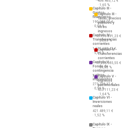
456.465,12 €
· 1,65 %
Capítulo III -
Gastos
Capítulo III -
financieros
Tasas, precios
190.000,00 €
públicos y
· 0,69 %
otros
ingresos
Capítulo IV -
5.776.891,23 €
Transferencias
· 20,85 %
corrientes
1.575.630,42 €
Capítulo IV -
· 5,69 %
Transferencias
corrientes
Capítulo V -
9.234.365,55 €
Fondo de
· 33,32 %
contingencia
y otros
Capítulo V -
imprevistos
Ingresos
273.729,37 €
patrimoniales
· 0,99 %
453.111,23 €
· 1,64 %
Capítulo VI -
Inversiones
reales
421.489,11 €
· 1,52 %
Capítulo IX -