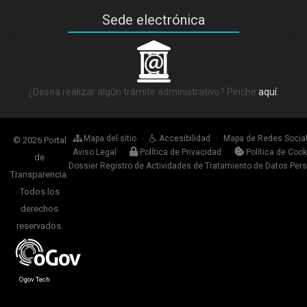
Sede electrónica
_
¿Desea realizar algún trámite administrativo? Pinche
aquí
.
Mapa del sitio
·
Accesibilidad
·
Mapa de Redes Socia
© 2026 Portal
Aviso Legal
·
Política de Privacidad
·
Política de Cook
de
Dossier Registro de Actividades de Tratamiento de Datos Per
Transparencia.
Todos los
derechos
reservados.
Ogov Tech