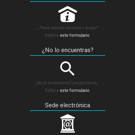
P
¿Tiene alguna consulta o queja?
Rellene
este formulario
.
¿No lo encuentras?
¿No lo encuentras? pregúntanos…
Rellene
este formulario
.
Sede electrónica
_