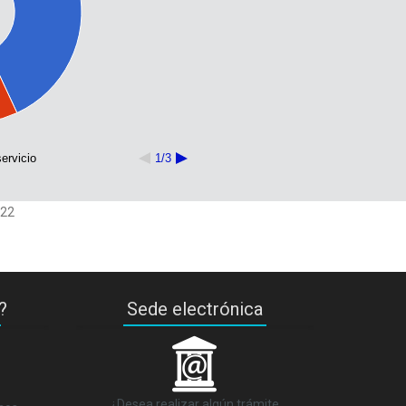
ervicio
1/3
022
?
Sede electrónica
_
¿Desea realizar algún trámite