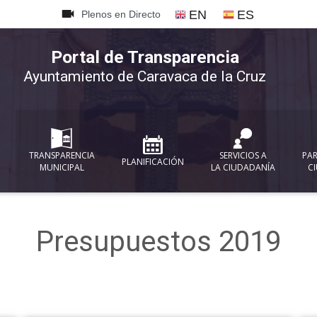
{
EN
ES
Plenos en Directo
Portal de Transparencia
Ayuntamiento de Caravaca de la Cruz
TRANSPARENCIA
SERVICIOS A
PAR
PLANIFICACIÓN
MUNICIPAL
LA CIUDADANÍA
C
Presupuestos 2019