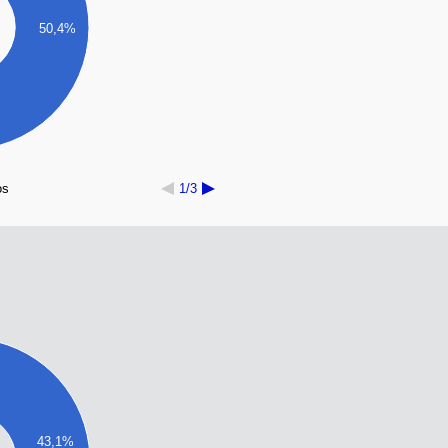
50,4%
os
1/3
43,1%