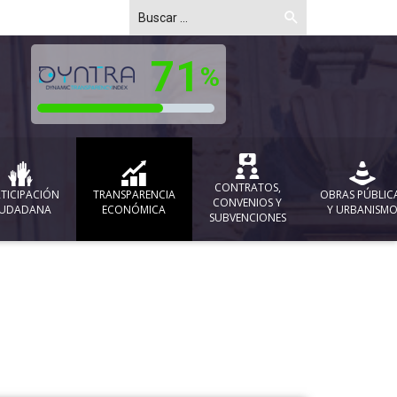
CONTRATOS,
TICIPACIÓN
TRANSPARENCIA
OBRAS PÚBLIC
CONVENIOS Y
IUDADANA
ECONÓMICA
Y URBANISM
SUBVENCIONES