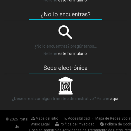
Rellene
este formulario
.
¿No lo encuentras?
¿No lo encuentras? pregúntanos…
Rellene
este formulario
.
Sede electrónica
_
¿Desea realizar algún trámite administrativo? Pinche
aquí
.
Mapa del sitio
·
Accesibilidad
·
Mapa de Redes Socia
© 2026 Portal
Aviso Legal
·
Política de Privacidad
·
Política de Cook
de
Dossier Registro de Actividades de Tratamiento de Datos Per