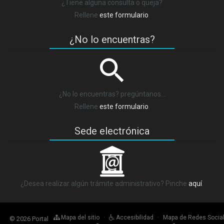
¿Tiene alguna consulta o queja?
Rellene
este formulario
.
¿No lo encuentras?
¿No lo encuentras? pregúntanos…
Rellene
este formulario
.
Sede electrónica
_
¿Desea realizar algún trámite administrativo? Pinche
aquí
.
Mapa del sitio
·
Accesibilidad
·
Mapa de Redes Socia
© 2026 Portal