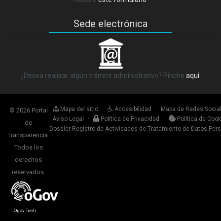
Sede electrónica
_
¿Desea realizar algún trámite administrativo? Pinche
aquí
.
Mapa del sitio
·
Accesibilidad
·
Mapa de Redes Socia
© 2026 Portal
Aviso Legal
·
Política de Privacidad
·
Política de Cook
de
Dossier Registro de Actividades de Tratamiento de Datos Per
Transparencia.
Todos los
derechos
reservados.
Ogov Tech