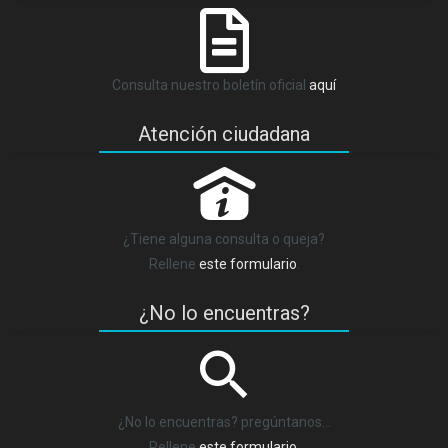
Consulta nuestro boletín oficial
aquí
Atención ciudadana
P
¿Tiene alguna consulta o queja?
Rellene
este formulario
.
¿No lo encuentras?
¿No lo encuentras? pregúntanos…
Rellene
este formulario
.