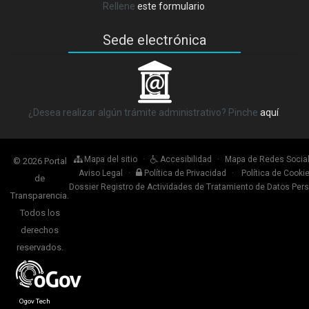
Rellene
este formulario
.
Sede electrónica
_
¿Desea realizar algún trámite administrativo? Pinche
aquí
.
Mapa del sitio
·
Accesibilidad
·
Mapa de Redes Socia
© 2026 Portal
Aviso Legal
·
Política de Privacidad
·
Política de Cooki
de
Dossier Registro de Actividades de Tratamiento de Datos Per
Transparencia.
Todos los
derechos
reservados.
Ogov Tech