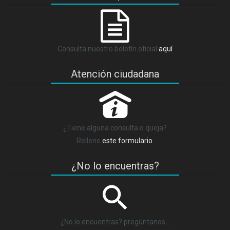
Consulta nuestro boletín oficial
aquí
Atención ciudadana
P
¿Tiene alguna consulta o queja?
Rellene
este formulario
.
¿No lo encuentras?
¿No lo encuentras? pregúntanos…