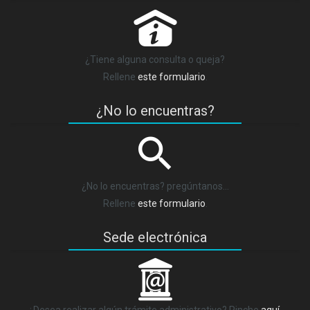
P
¿Tiene alguna consulta o queja?
Rellene
este formulario
.
¿No lo encuentras?
¿No lo encuentras? pregúntanos…
Rellene
este formulario
.
Sede electrónica
_