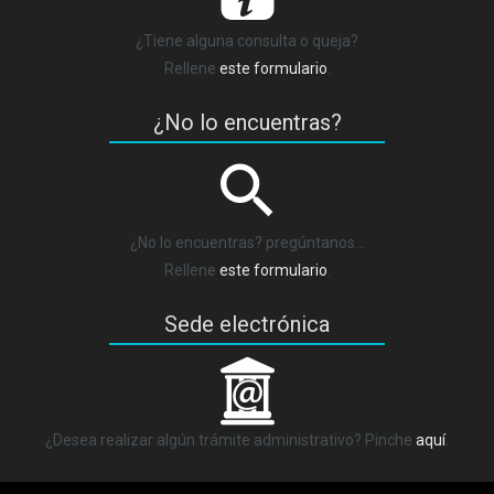
¿Tiene alguna consulta o queja?
Rellene
este formulario
.
¿No lo encuentras?
¿No lo encuentras? pregúntanos…
Rellene
este formulario
.
Sede electrónica
_
¿Desea realizar algún trámite administrativo? Pinche
aquí
.