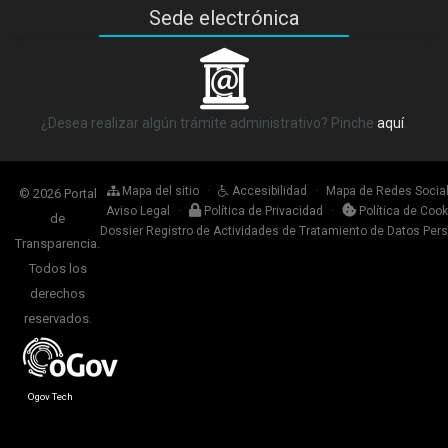
Sede electrónica
_
¿Desea realizar algún trámite administrativo? Pinche
aquí
.
Mapa del sitio
·
Accesibilidad
·
Mapa de Redes Socia
© 2026 Portal
Aviso Legal
·
Política de Privacidad
·
Política de Cook
de
Dossier Registro de Actividades de Tratamiento de Datos Per
Transparencia.
Todos los
derechos
reservados.
Ogov Tech