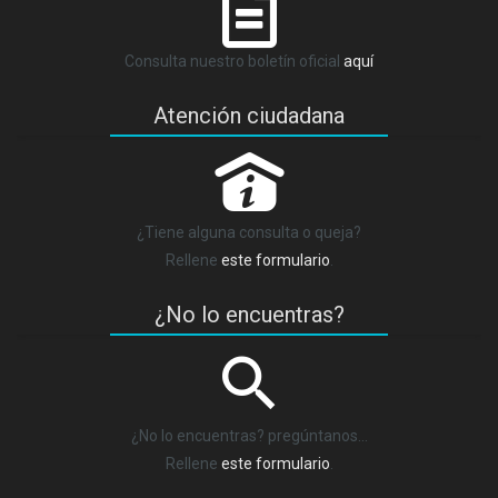
Consulta nuestro boletín oficial
aquí
Atención ciudadana
P
¿Tiene alguna consulta o queja?
Rellene
este formulario
.
¿No lo encuentras?
¿No lo encuentras? pregúntanos…
Rellene
este formulario
.