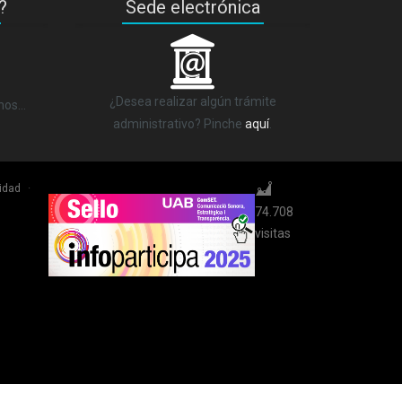
?
Sede electrónica
_
¿Desea realizar algún trámite
anos…
administrativo? Pinche
aquí
.
cidad
·
74.708
visitas