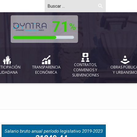
CONTRATOS,
TICIPACIÓN
TRANSPARENCIA
OBRAS PÚBLIC
CONVENIOS Y
IUDADANA
ECONÓMICA
Y URBANISM
SUBVENCIONES
Salario bruto anual período legislativo 2019-2023