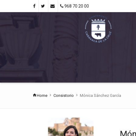
968 70 20 00
Home
Consistorio
Mónica Sánchez García
Món