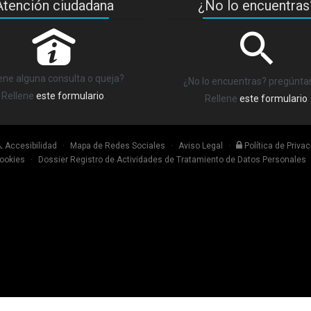
Atención ciudadana
¿No lo encuentras
P
ene alguna consulta o queja?
¿No lo encuentras? pregúnt
Rellene
este formulario
.
Rellene
este formulario
.
Accesibilidad
·
Mapa de Redes Sociales
·
Aviso Legal
·
Política de Priva
Cookies
·
Dossier Registro de Actividades de Tratamiento de Datos Personales