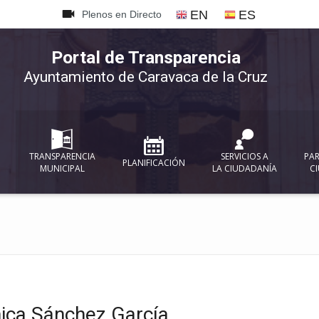
{
EN
ES
Plenos en Directo
Portal de Transparencia
Ayuntamiento de Caravaca de la Cruz
TRANSPARENCIA
SERVICIOS A
PAR
PLANIFICACIÓN
MUNICIPAL
LA CIUDADANÍA
C
ica Sánchez García