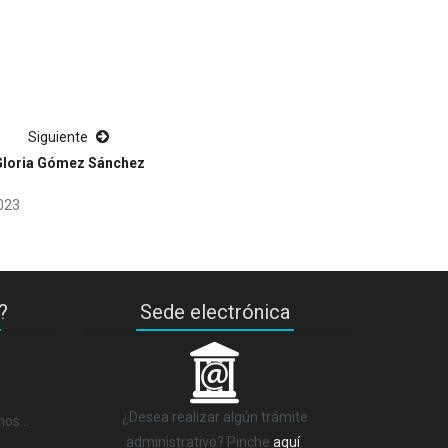
Siguiente
Gloria Gómez Sánchez
2023
?
Sede electrónica
_
¿Desea realizar algún trámite
anos…
administrativo? Pinche
aquí
.