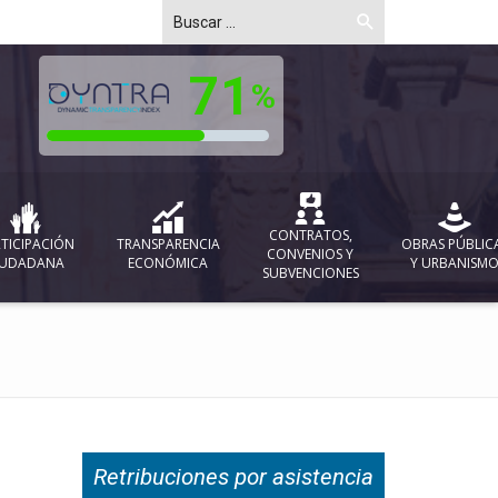
CONTRATOS,
TICIPACIÓN
TRANSPARENCIA
OBRAS PÚBLIC
CONVENIOS Y
IUDADANA
ECONÓMICA
Y URBANISM
SUBVENCIONES
Retribuciones por asistencia