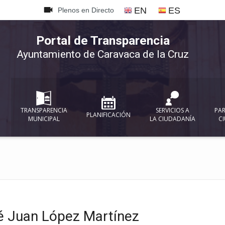
{
EN
ES
Plenos en Directo
Portal de Transparencia
Ayuntamiento de Caravaca de la Cruz
TRANSPARENCIA
SERVICIOS A
PAR
PLANIFICACIÓN
MUNICIPAL
LA CIUDADANÍA
C
é Juan López Martínez