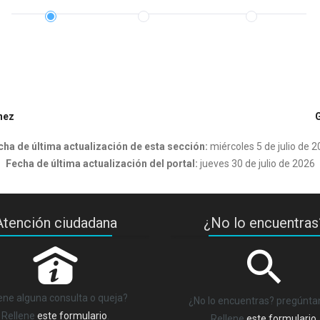
nez
cha de última actualización de esta sección:
miércoles 5 de julio de 
Fecha de última actualización del portal:
jueves 30 de julio de 2026
Atención ciudadana
¿No lo encuentras
P
ene alguna consulta o queja?
¿No lo encuentras? pregúnt
Rellene
este formulario
.
Rellene
este formulario
.