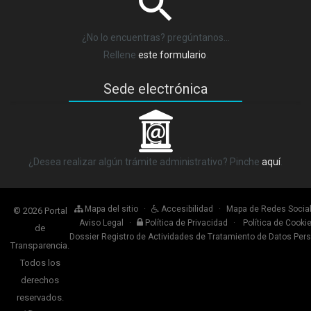
¿No lo encuentras? pregúntanos…
Rellene
este formulario
.
Sede electrónica
_
¿Desea realizar algún trámite administrativo? Pinche
aquí
.
Mapa del sitio
·
Accesibilidad
·
Mapa de Redes Socia
© 2026 Portal
Aviso Legal
·
Política de Privacidad
·
Política de Cooki
de
Dossier Registro de Actividades de Tratamiento de Datos Per
Transparencia.
Todos los
derechos
reservados.