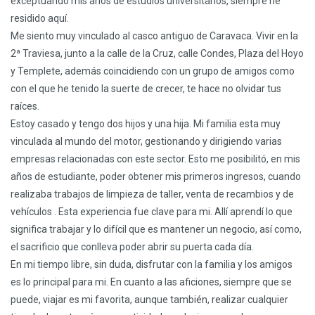
exceptuando mis años de estudios universitarios, siempre he
residido aquí.
Me siento muy vinculado al casco antiguo de Caravaca. Vivir en la
2ª Traviesa, junto a la calle de la Cruz, calle Condes, Plaza del Hoyo
y Templete, además coincidiendo con un grupo de amigos como
con el que he tenido la suerte de crecer, te hace no olvidar tus
raíces.
Estoy casado y tengo dos hijos y una hija. Mi familia esta muy
vinculada al mundo del motor, gestionando y dirigiendo varias
empresas relacionadas con este sector. Esto me posibilitó, en mis
años de estudiante, poder obtener mis primeros ingresos, cuando
realizaba trabajos de limpieza de taller, venta de recambios y de
vehículos . Esta experiencia fue clave para mi. Allí aprendí lo que
significa trabajar y lo difícil que es mantener un negocio, así como,
el sacrificio que conlleva poder abrir su puerta cada día.
En mi tiempo libre, sin duda, disfrutar con la familia y los amigos
es lo principal para mi. En cuanto a las aficiones, siempre que se
puede, viajar es mi favorita, aunque también, realizar cualquier