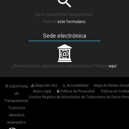
¿No lo encuentras? pregúntanos…
Rellene
este formulario
.
Sede electrónica
_
¿Desea realizar algún trámite administrativo? Pinche
aquí
.
Mapa del sitio
·
Accesibilidad
·
Mapa de Redes Socia
© 2026 Portal
Aviso Legal
·
Política de Privacidad
·
Política de Cooki
de
Dossier Registro de Actividades de Tratamiento de Datos Per
Transparencia.
Todos los
derechos
reservados.