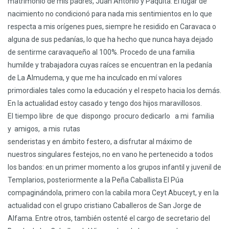
matrimonio de mis padres, Juan Antonio y Paquita. El lugar de
nacimiento no condicionó para nada mis sentimientos en lo que
respecta a mis orígenes pues, siempre he residido en Caravaca o
alguna de sus pedanías, lo que ha hecho que nunca haya dejado
de sentirme caravaqueño al 100%. Procedo de una familia
humilde y trabajadora cuyas raíces se encuentran en la pedanía
de La Almudema, y que me ha inculcado en mí valores
primordiales tales como la educación y el respeto hacia los demás.
En la actualidad estoy casado y tengo dos hijos maravillosos.
El tiempo libre de que dispongo procuro dedicarlo a mi familia
y amigos, a mis rutas
senderistas y en ámbito festero, a disfrutar al máximo de
nuestros singulares festejos, no en vano he pertenecido a todos
los bandos: en un primer momento a los grupos infantil y juvenil de
Templarios, posteriormente a la Peña Caballista El Púa
compaginándola, primero con la cabila mora Ceyt Abuceyt, y en la
actualidad con el grupo cristiano Caballeros de San Jorge de
Alfama. Entre otros, también ostenté el cargo de secretario del